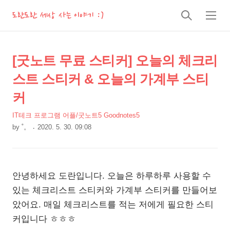
도란도란 세상 사는 이야기 :)
검
메
색
뉴
상
본
[굿노트 무료 스티커] 오늘의 체크리
문
세
스트 스티커 & 오늘의 가계부 스티
제
컨
목
커
텐
츠
IT테크 프로그램 어플/굿노트5 Goodnotes5
by
˚。
2020. 5. 30. 09:08
본
문
안녕하세요 도란입니다. 오늘은 하루하루 사용할 수
있는 체크리스트 스티커와 가계부 스티커를 만들어보
았어요. 매일 체크리스트를 적는 저에게 필요한 스티
커입니다 ㅎㅎㅎ