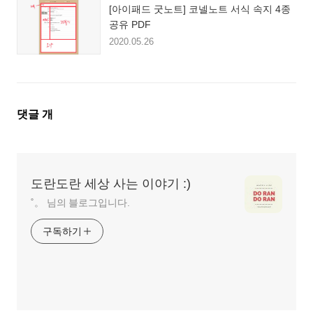
[아이패드 굿노트] 코넬노트 서식 속지 4종
공유 PDF
2020.05.26
댓
댓글
개
글
영
역
도란도란 세상 사는 이야기 :)
˚。 님의 블로그입니다.
구독하기