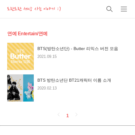
도란도란 세상 사는 이야기 :)
검
메
색
뉴
연예 Entertain/연예
BTS(방탄소년단) - Butter 리믹스 버전 모음
2021.09.15
BTS 방탄소년단 BT21캐릭터 이름 소개
2020.02.13
페
1
이
징