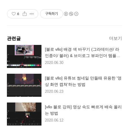
6
구독하기
더보기
관련글
[블로 vllo] 배경 색 바꾸기 (그라데이션/ 라
인종이/ 블러) & 브이로그 뷰파인더 템플릿
공유
2020.06.30
[블로 vllo] 유튜브 썸네일 만들때 유용한 '영
상 화면 캡쳐'하는 방법
2020.06.23
[vllo 블로 강좌] 영상 속도 빠르게 배속 올리
는 방법
2020.06.12