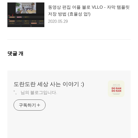
동영상 편집 어플 블로 VLLO - 자막 템플릿
저장 방법 (효율성 업!)
2020.05.29
댓
댓글
개
글
영
역
도란도란 세상 사는 이야기 :)
˚。 님의 블로그입니다.
구독하기