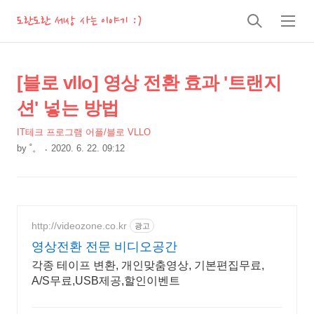
도란도란 세상 사는 이야기 :)
검
메
색
뉴
상
본
[블로 vllo] 영상 전환 효과 '트랜지
문
세
션' 넣는 방법
제
컨
목
IT테크 프로그램 어플/블로 VLLO
텐
by
˚。
2020. 6. 22. 09:12
츠
본
문
http://videozone.co.kr
광고
영상전환 전문 비디오공간
각종 테이프 변환, 개인맞춤영상, 기본편집무료,
A/S무료,USB제공,할인이벤트