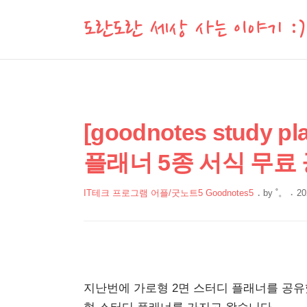
도란도란 세상 사는 이야기 :)
상
본
[goodnotes study
문
세
플래너 5종 서식 무료
제
컨
목
텐
IT테크 프로그램 어플/굿노트5 Goodnotes5
by
˚。
20
츠
본
문
지난번에 가로형 2면 스터디 플래너를 공유