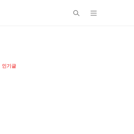
검
메
색
뉴
추
가
인기글
정
보