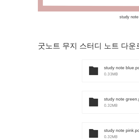
study not
굿노트 무지 스터디 노트 다운
study note blue.p
0.33MB
study note green.
0.32MB
study note pink.p
0.32MB