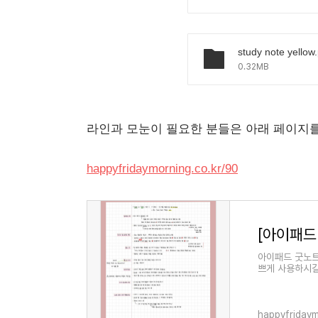
study note yellow.
0.32MB
라인과 모눈이 필요한 분들은 아래 페이지
happyfridaymorning.co.kr/90
아이패드 굿노트
쁘게 사용하시길 
디 모눈종이 
happyfridaym