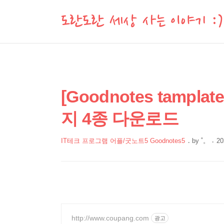
도란도란 세상 사는 이야기 :)
상
본
[Goodnotes tamp
문
세
지 4종 다운로드
제
컨
목
텐
IT테크 프로그램 어플/굿노트5 Goodnotes5
by
˚。
20
츠
본
문
http://www.coupang.com
광고