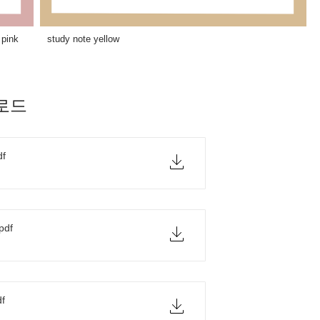
e pink study note yellow
로드
df
pdf
df