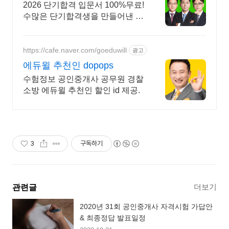
중 9명 1년내 합격
2026 단기합격 입문서 100%무료!
수많은 단기합격생을 만들어낸 기
적의 입문서
https://cafe.naver.com/goeduwill
광고
에듀윌 추천인 dopops
수험정보 공인중개사 공무원 경찰
소방 에듀윌 추천인 할인 id 제공.
3
구독하기
더보기
관련글
2020년 31회 공인중개사 자격시험 가답안
& 최종정답 발표일정