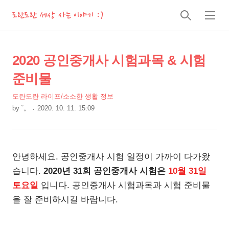
도란도란 세상 사는 이야기 :)
검
메
색
뉴
상
본
2020 공인중개사 시험과목 & 시험
문
세
준비물
제
컨
목
도란도란 라이프/소소한 생활 정보
텐
by
˚。
2020. 10. 11. 15:09
츠
본
문
안녕하세요. 공인중개사 시험 일정이 가까이 다가왔
습니다.
2020년 31회 공인중개사 시험은
10월 31일
토요일
입니다. 공인중개사 시험과목과 시험 준비물
을 잘 준비하시길 바랍니다.