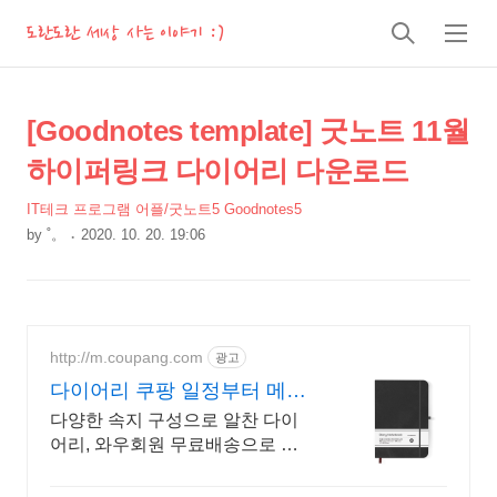
도란도란 세상 사는 이야기 :)
검
메
색
뉴
상
본
[Goodnotes template] 굿노트 11월
문
세
하이퍼링크 다이어리 다운로드
제
컨
목
IT테크 프로그램 어플/굿노트5 Goodnotes5
텐
by
˚。
2020. 10. 20. 19:06
츠
본
문
http://m.coupang.com
광고
다이어리 쿠팡 일정부터 메모
까지 한 번에
다양한 속지 구성으로 알찬 다이
어리, 와우회원 무료배송으로 편
리하게 만나보세요.