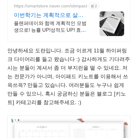
https://smartstore.naver.com/stimpact
광고
이번학기는 계획적으로 살자!
하루를 효율적으로 완벽하게
플랜퍼데이와 함께 계획적인 모범
생으로! 능률 UP!성적도 UP! 효율
적이고, 계획적인 준비를 위한 선
택! 플랜퍼데이 다이어리를 만나
안녕하세요 도란입니다. 조금 이르게 11월 하이퍼링
보세요!
크 다이어리를 들고 왔습니다 :) 감사하게도 기다려주
시는 분들이 계셔서 좀 더 부지런을 떨 수 있네요. 저
는 전문가가 아니며, 아이패드 키노트를 이용해서 쓰
윽쓰윽? 만들고 있습니다. 여러분들도 누구나 쉽게
만들 수 있으니, 혹시 궁금하신 분들은 블로그 [키노
트] 카테고리를 참고해주세요. :)