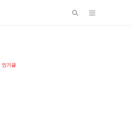
검
메
색
뉴
추
가
인기글
정
보