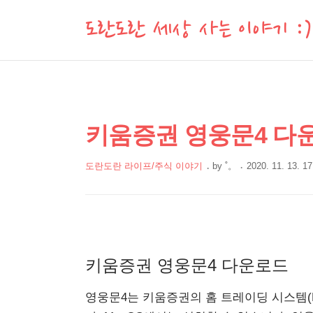
도란도란 세상 사는 이야기 :)
상
본
키움증권 영웅문4 다
문
세
제
컨
도란도란 라이프/주식 이야기
by
˚。
2020. 11. 13. 17
목
본
텐
문
츠
키움증권 영웅문4 다운로드
영웅문4는 키움증권의 홈 트레이딩 시스템(H