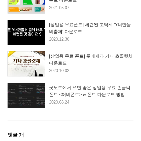
폰트 다운로드
2021.05.07
[상업용 무료폰트] 세련된 고딕체 'Y너만을
비춤체' 다운로드
2020.12.30
[상업용 무료 폰트] 롯데제과 가나 초콜릿체
다운로드
2020.10.02
굿노트에서 쓰면 좋은 상업용 무료 손글씨
폰트 <어비폰트> & 폰트 다운로드 방법
2020.08.24
댓
댓글
개