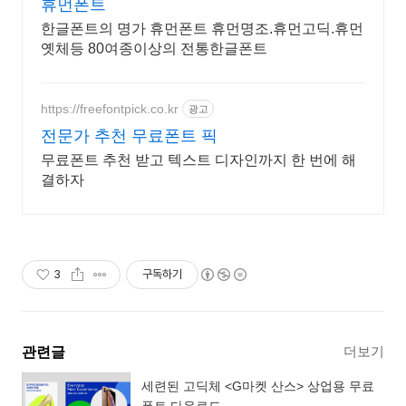
휴먼폰트
한글폰트의 명가 휴먼폰트 휴먼명조.휴먼고딕.휴먼
옛체등 80여종이상의 전통한글폰트
https://freefontpick.co.kr
광고
전문가 추천 무료폰트 픽
무료폰트 추천 받고 텍스트 디자인까지 한 번에 해
결하자
3
구독하기
더보기
관련글
세련된 고딕체 <G마켓 산스> 상업용 무료