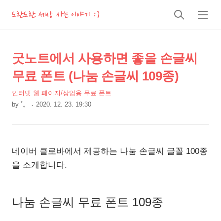
도란도란 세상 사는 이야기 :)
검
메
색
뉴
상
본
굿노트에서 사용하면 좋을 손글씨
문
세
무료 폰트 (나눔 손글씨 109종)
제
컨
목
인터넷 웹 페이지/상업용 무료 폰트
텐
by
˚。
2020. 12. 23. 19:30
츠
본
문
네이버 클로바에서 제공하는 나눔 손글씨 글꼴 100종
을 소개합니다.
나눔 손글씨 무료 폰트 109종