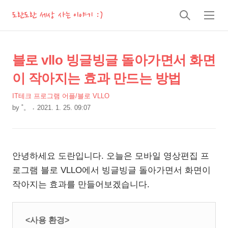
도란도란 세상 사는 이야기 :)
검
메
색
뉴
상
본
블로 vllo 빙글빙글 돌아가면서 화면
문
세
이 작아지는 효과 만드는 방법
제
컨
목
IT테크 프로그램 어플/블로 VLLO
텐
by
˚。
2021. 1. 25. 09:07
츠
본
문
안녕하세요 도란입니다. 오늘은 모바일 영상편집 프
로그램 블로 VLLO에서 빙글빙글 돌아가면서 화면이
작아지는 효과를 만들어보겠습니다.
<사용 환경>