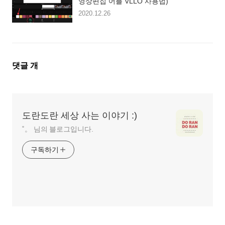
영상편집 어플 VLLO 사용법)
2020.12.26
댓
댓글
개
글
영
역
도란도란 세상 사는 이야기 :)
˚。 님의 블로그입니다.
구독하기