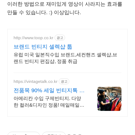
이러한 방법으로 재미있게 영상이 사라지는 효과를
만들 수 있습니다. :) 이상입니다.
http://www.toop.co.kr
광고
브랜드 빈티지 셀렉샵 툽
유럽 미국 일본직수입 브랜드,세컨핸즈 셀렉샵,브
랜드 빈티지 편집샵, 정품 취급
https://vintagetalk.co.kr
광고
전품목 90% 세일 빈티지톡 매
주 2,000장 업데이트!
아메리칸 수입 구제빈티지. 다양
한 컬러&디자인 정품! 매일매일
업데이트 빈티지톡