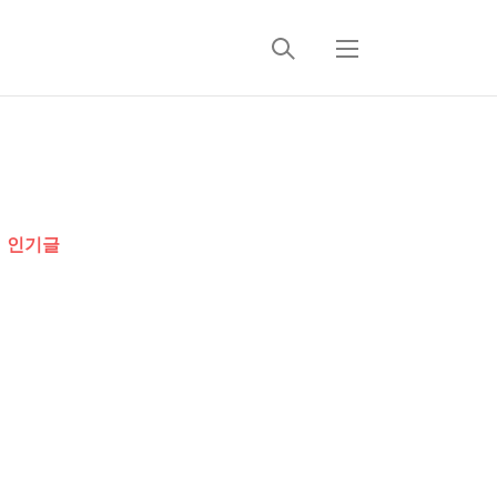
검
메
색
뉴
추
가
인기글
정
보