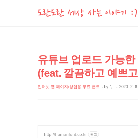
도란도란 세상 사는 이야기 :)
상
본
유튜브 업로드 가능한 최
문
세
(feat. 깔끔하고 예
제
컨
목
텐
인터넷 웹 페이지/상업용 무료 폰트
by
˚。
2020. 2. 8
츠
본
문
http://humanfont.co.kr
광고