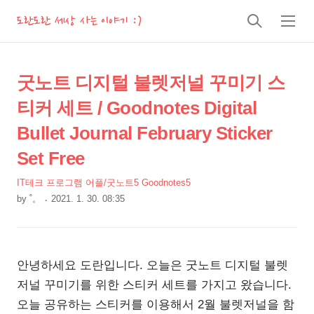
도란도란 세상 사는 이야기 :)
검
메
색
뉴
상
본
굿노트 디지털 불렛저널 꾸미기 스
문
세
티커 세트 / Goodnotes Digital
제
컨
목
Bullet Journal February Sticker
텐
츠
Set Free
IT테크 프로그램 어플/굿노트5 Goodnotes5
by
˚。
2021. 1. 30. 08:35
본
문
안녕하세요 도란입니다. 오늘은 굿노트 디지털 불렛
저널 꾸미기를 위한 스티커 세트를 가지고 왔습니다.
오늘 공유하는 스티커를 이용해서 2월 불렛저널을 함