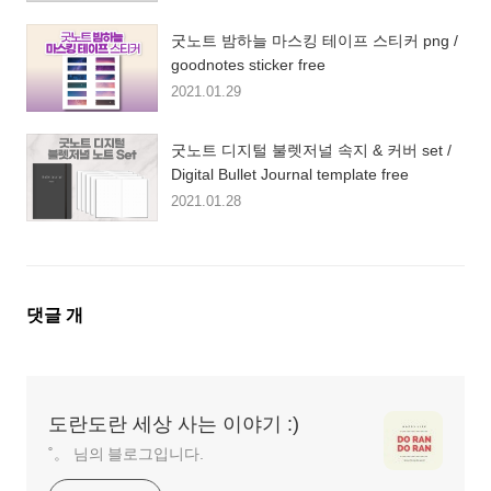
굿노트 밤하늘 마스킹 테이프 스티커 png /
goodnotes sticker free
2021.01.29
굿노트 디지털 불렛저널 속지 & 커버 set /
Digital Bullet Journal template free
2021.01.28
댓
댓글
개
글
영
역
도란도란 세상 사는 이야기 :)
˚。 님의 블로그입니다.