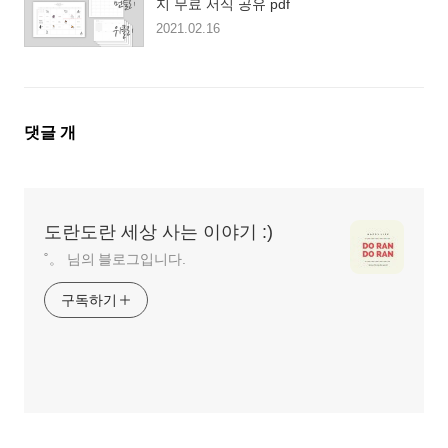
지 무료 서식 공유 pdf
2021.02.16
댓
댓글
개
글
영
역
도란도란 세상 사는 이야기 :)
˚。 님의 블로그입니다.
구독하기