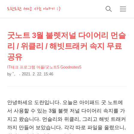
도란도란 세상 사는 이야기 :)
검
메
색
뉴
상
본
굿노트 3월 불렛저널 다이어리 먼슬
문
세
리 / 위클리 / 해빗트래커 속지 무료
제
컨
목
공유
텐
츠
IT테크 프로그램 어플/굿노트5 Goodnotes5
by
˚。
2021. 2. 22. 15:46
본
문
안녕하세요 도란입니다. 오늘은 아이패드 굿 노트에
서 사용할 수 있는 3월 불렛 저널 다이어리 속지를 가
지고 왔습니다. 먼슬리와 위클리, 그리고 해빗 트래커
까지 만들어 보았습니다. 각각 따로 파일을 올렸으니,