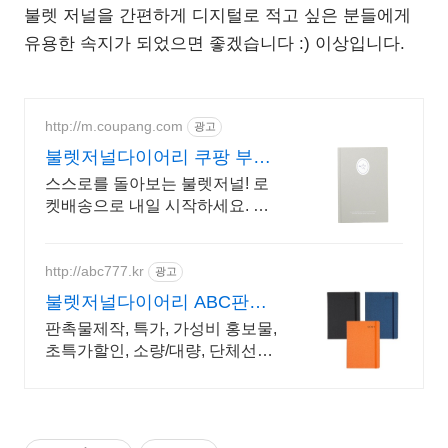
불렛 저널을 간편하게 디지털로 적고 싶은 분들에게
유용한 속지가 되었으면 좋겠습니다 :) 이상입니다.
http://m.coupang.com
광고
불렛저널다이어리 쿠팡 부드
러운 종이 필기감
스스로를 돌아보는 불렛저널! 로
켓배송으로 내일 시작하세요. 가
방에 쏙 들어가는 휴대성! 의미 있
는 하루를 기록하는 자기계발 다
이어리.
http://abc777.kr
광고
불렛저널다이어리 ABC판촉
물 기업/관공서 후결제
판촉물제작, 특가, 가성비 홍보물,
초특가할인, 소량/대량, 단체선물
전문