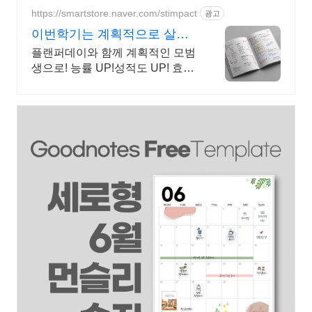
https://smartstore.naver.com/stimpact
광고
이번학기는 계획적으로 살자!
3개월분 다이어리
플랜퍼데이와 함께 계획적인 모범
생으로! 능률 UP!성적도 UP! 효율
적이고, 계획적인 준비를 위한 선
택! 플랜퍼데이 다이어리를 만나
보세요!