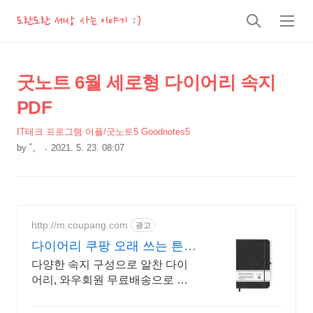
도란도란 세상 사는 이야기 :)
검
메
색
뉴
상
본
굿노트 6월 세로형 다이어리 속지
문
세
PDF
제
컨
목
IT테크 프로그램 어플/굿노트5 Goodnotes5
텐
by
˚。
2021. 5. 23. 08:07
츠
본
문
http://m.coupang.com
광고
다이어리 쿠팡 오래 쓰는 튼튼
한 다이어리
다양한 속지 구성으로 알찬 다이
어리, 와우회원 무료배송으로 편
리하게 만나보세요.