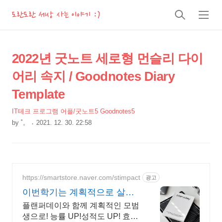
도란도란 세상 사는 이야기 :)
검
메
색
뉴
상
본
2022년 굿노트 세로형 먼슬리 다이
문
세
어리 속지 / Goodnotes Diary
제
컨
목
Template
텐
츠
IT테크 프로그램 어플/굿노트5 Goodnotes5
by
˚。
2021. 12. 30. 22:58
본
문
https://smartstore.naver.com/stimpact
광고
이번학기는 계획적으로 살자!
하루를 효율적으로 완벽하게
플랜퍼데이와 함께 계획적인 모범
생으로! 능률 UP!성적도 UP! 효율