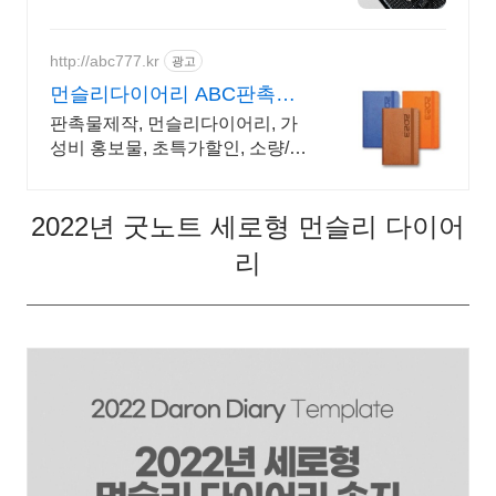
적이고, 계획적인 준비를 위한 선
택! 플랜퍼데이 다이어리를 만나
보세요!
http://abc777.kr
광고
먼슬리다이어리 ABC판촉물
기업/관공서 후결제
판촉물제작, 먼슬리다이어리, 가
성비 홍보물, 초특가할인, 소량/대
량, 단체선물전문
2022년 굿노트 세로형 먼슬리 다이어
리