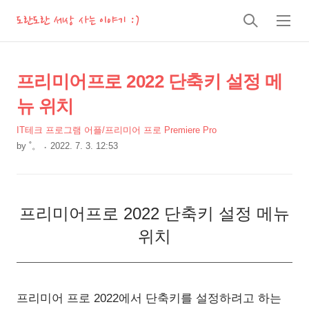
도란도란 세상 사는 이야기 :)
검
메
색
뉴
상
본
프리미어프로 2022 단축키 설정 메
문
세
뉴 위치
제
컨
목
IT테크 프로그램 어플/프리미어 프로 Premiere Pro
텐
by
˚。
2022. 7. 3. 12:53
츠
본
문
프리미어프로 2022 단축키 설정 메뉴
위치
프리미어 프로 2022에서 단축키를 설정하려고 하는