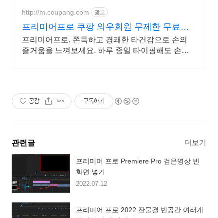
http://m.coupang.com
광고
프리미어프로 쿠팡 와우회원 무제한 무료배
송
프리미어프로, 쫀득하고 경쾌한 타건감으로 손의
즐거움을 느껴보세요. 하루 종일 타이핑해도 손끝
이 편안한, 만족스러운 키감을 지금 경험하세요.
공감
구독하기
더보기
관련글
프리미어 프로 Premiere Pro 검은영상 빈
화면 넣기
2022.07.12
프리미어 프로 2022 잔물결 빈공간 여러개