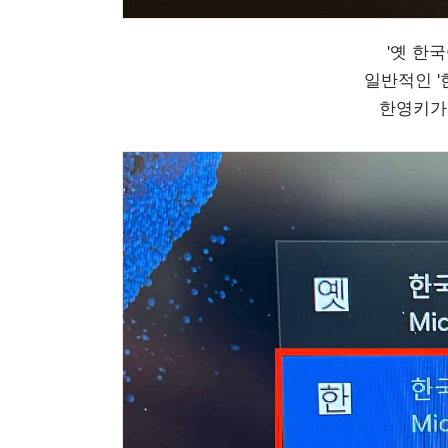
'옛 한
일반적인 
한영키가