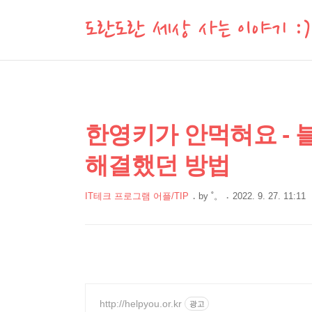
도란도란 세상 사는 이야기 :)
상
본
한영키가 안먹혀요 - 
문
세
해결했던 방법
제
컨
목
텐
IT테크 프로그램 어플/TIP
by
˚。
2022. 9. 27. 11:11
츠
본
문
http://helpyou.or.kr
광고