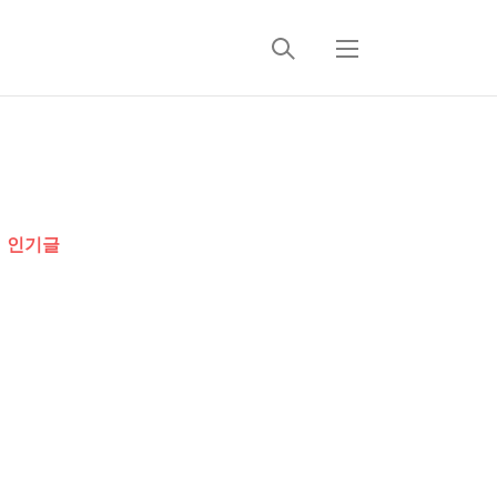
검
메
색
뉴
추
가
인기글
정
보