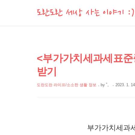
도란도란 세상 사는 이야기 :)
상
본
<부가가치세과세표준증
문
세
받기
제
컨
목
텐
도란도란 라이프/소소한 생활 정보
by
˚。
2023. 1. 14
츠
본
문
부가가치세과세