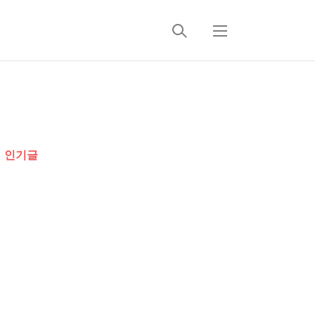
검
메
색
뉴
추
가
인기글
정
보