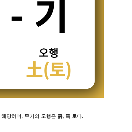
 해당하며, 무기의
오행
은
흙,
즉
토
다.