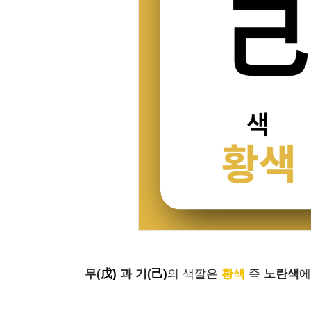
무(
戊
)
과 기(
己
)
의 색깔은
황색
즉
노란색
에