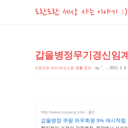
도란도란 세상 사는 이야기 :)
상
본
갑을병정무기경신임계 
문
세
제
컨
도란도란 라이프/소소한 생활 정보
by
˚。
2023. 2. 6.
목
본
텐
문
츠
http://www.coupang.com
광고
갑을병정 쿠팡 와우회원 5% 캐시적립