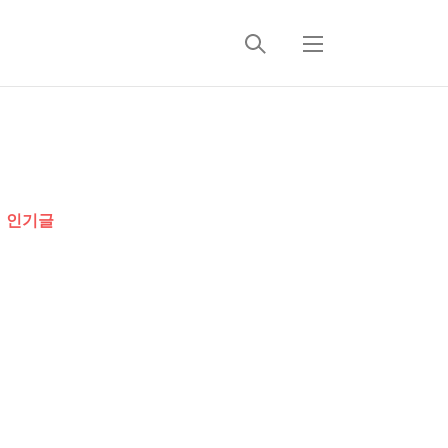
검
메
색
뉴
추
가
인기글
정
보