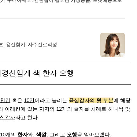
있게 구매하세요. 간편함이 필요한 가정용품, 로켓배송으로
초, 용신찾기, 사주진로적성
경신임계 색 한자 오행
천간
혹은
10간
이라고 불리는
육십갑자의 윗 부분
에 해당
와 아래칸에 있는 지지의 12개의 글자를 차례로 하나씩 맞
십갑자
라고 한다.
10개의
한자
와,
색깔
, 그리고
오행
을 알아보겠다.