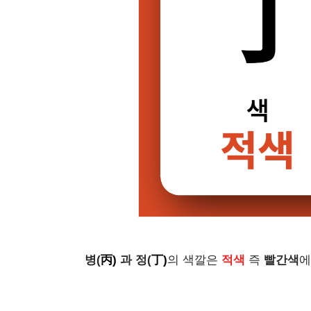
병(
丙
)
과 정(
丁
)
의 색깔은
적색
즉
빨간색
에