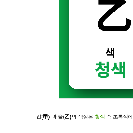
갑(
甲)
과 을(
乙)
의 색깔은
청색
즉
초록색
에