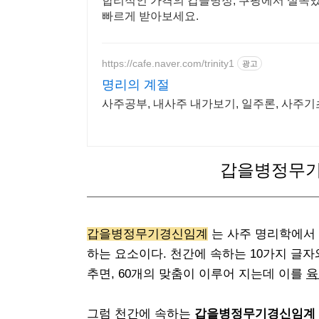
합리적인 가격의 갑을병정, 쿠팡에서 실속
빠르게 받아보세요.
https://cafe.naver.com/trinity1
광고
명리의 계절
사주공부, 내사주 내가보기, 일주론, 사주기
갑을병정무기
갑을병정무기경신임계
는 사주 명리학에서
하는 요소
이다. 천간에 속하는 10가지 글자
추면, 60개의 맞춤이 이루어 지는데 이를
육
그럼 천간에 속하는
갑을병정무기경신임계