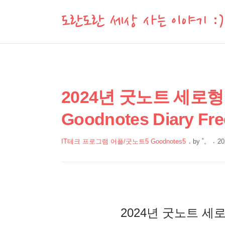
도란도란 세상 사는 이야기 :)
상
본
2024년 굿노트 세로
문
세
Goodnotes Diary Fre
제
컨
목
텐
IT테크 프로그램 어플/굿노트5 Goodnotes5
by
˚。
20
츠
본
문
2024년 굿노트 