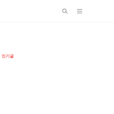
검
메
색
뉴
추
가
인기글
정
보