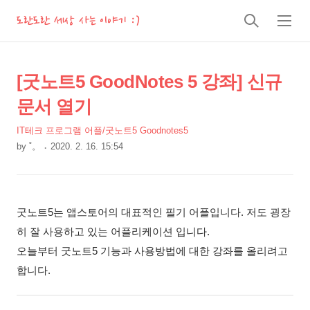
도란도란 세상 사는 이야기 :)
검
메
색
뉴
상
본
[굿노트5 GoodNotes 5 강좌] 신규
문
세
문서 열기
제
컨
목
IT테크 프로그램 어플/굿노트5 Goodnotes5
텐
by
˚。
2020. 2. 16. 15:54
츠
본
문
굿노트5는 앱스토어의 대표적인 필기 어플입니다. 저도 굉장
히 잘 사용하고 있는 어플리케이션 입니다.
오늘부터 굿노트5 기능과 사용방법에 대한 강좌를 올리려고
합니다.