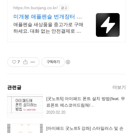
보호! 파손 걱정 없이 와우회원 무
료배송으로 받으세요.
https://m.bunjang.co.kr/
광고
미개봉 애플펜슬 번개장터 국
내 최대 브랜드 중고거래
애플펜슬 새상품을 중고가로 구매
하세요. 대화 없는 안전결제로 간
편하게! 전국 각지에서 올라오는
전국구 최다 상품 매일 10만 개 이
상의 신규 상품 업로드
7
구독하기
더보기
관련글
[굿노트5] 아이패드 폰트 설치 방법(feat. 무
료폰트 에스코어드림체/
RightFont/Documents)
2020.02.20
[아이패드 굿노트5 강좌] 스타일러스 및 손