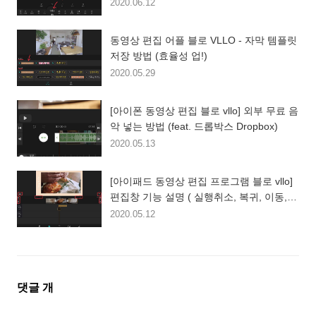
2020.06.12
동영상 편집 어플 블로 VLLO - 자막 템플릿
저장 방법 (효율성 업!)
2020.05.29
[아이폰 동영상 편집 블로 vllo] 외부 무료 음
악 넣는 방법 (feat. 드롭박스 Dropbox)
2020.05.13
[아이패드 동영상 편집 프로그램 블로 vllo]
편집창 기능 설명 ( 실행취소, 복귀, 이동,
미리보기 등)
2020.05.12
댓
댓글
개
글