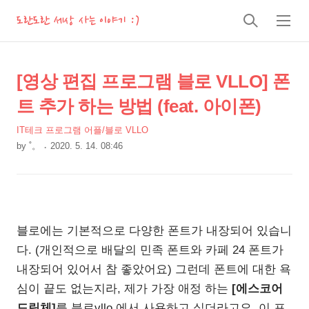
도란도란 세상 사는 이야기 :)
검
메
색
뉴
상
본
[영상 편집 프로그램 블로 VLLO] 폰
문
세
트 추가 하는 방법 (feat. 아이폰)
제
컨
목
IT테크 프로그램 어플/블로 VLLO
텐
by
˚。
2020. 5. 14. 08:46
츠
본
문
블로에는 기본적으로 다양한 폰트가 내장되어 있습니
다. (개인적으로 배달의 민족 폰트와 카페 24 폰트가
내장되어 있어서 참 좋았어요) 그런데 폰트에 대한 욕
심이 끝도 없는지라, 제가 가장 애정 하는
[에스코어
드림체]
를 블로vllo 에서 사용하고 싶더라고요. 이 포