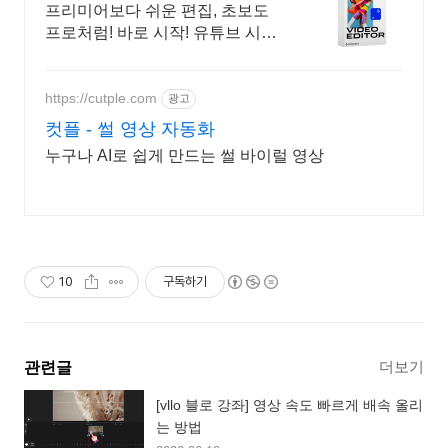
질 영상 구현
프리미어보다 쉬운 편집, 초보도
프로처럼! 바로 시작! 유튜브 시작
막막했다면? 쉬운 기능으로 나만
의 채널을 꾸며보세요!
https://cutple.com
광고
컷플 - 썰 영상 자동화
누구나 AI로 쉽게 만드는 썰 바이럴 영상
10
구독하기
더보기
관련글
[vllo 블로 강좌] 영상 속도 빠르게 배속 올리
는 방법