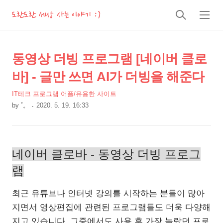
도란도란 세상 사는 이야기 :)
검
메
색
뉴
상
본
동영상 더빙 프로그램 [네이버 클로
문
세
바] - 글만 쓰면 AI가 더빙을 해준다
제
컨
목
IT테크 프로그램 어플/유용한 사이트
텐
by
˚。
2020. 5. 19. 16:33
츠
본
문
네이버 클로바 - 동영상 더빙 프로그
램
최근 유튜브나 인터넷 강의를 시작하는 분들이 많아
지면서 영상편집에 관련된 프로그램들도 더욱 다양해
지고 있습니다. 그중에서도 사용 후 가장 놀랐던 프로