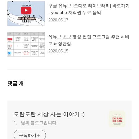
구글 유튜브 [오디오 라이브러리] 바로가기
- youtube 저작권 무료 음악
2020.05.17
유튜브 초보 영상 편집 프로그램 추천 & 비
교 & 장단점
2020.05.15
댓
댓글
개
글
영
역
도란도란 세상 사는 이야기 :)
˚。 님의 블로그입니다.
구독하기