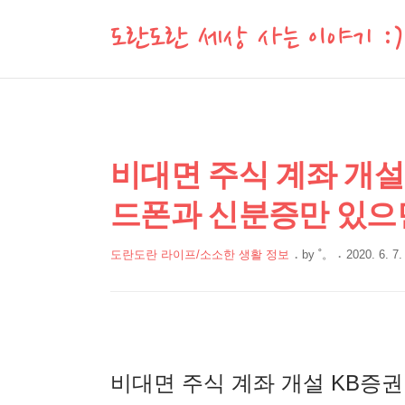
도란도란 세상 사는 이야기 :)
상
본
비대면 주식 계좌 개설 
문
세
드폰과 신분증만 있으면
제
컨
목
텐
도란도란 라이프/소소한 생활 정보
by
˚。
2020. 6. 7.
츠
본
문
비대면 주식 계좌 개설 KB증권