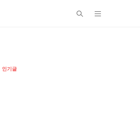
검
메
색
뉴
추
가
인기글
정
보