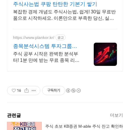
주식사는법 쿠팡 탄탄한 기본기 쌓기
복잡한 경제 개념도 주식사는법, 쉽게! 30일 무료반
품으로 시작하세요. 이론만으로 부족한 당신, 실전
투자 전략을 쿠팡에서 바로 만나보세요.
https://www.plankor.kr/
광고
종목분석시스템 투자그룹플
랜 가입즉시 무료리포트
주식 공부 시작은 완벽한 분석부
100%
터! 1분 만에 받는 무료 종목 리포
트 신청하기
16
구독하기
더보기
관련글
주식 초보 KB증권 M-able 주식 잔고 확인하