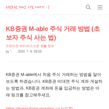
도란도란 세상 사는 이야기 :)
검
메
색
뉴
상
본
KB증권 M-able 주식 거래 방법 (초
문
세
보자 주식 사는 법)
제
컨
목
도란도란 라이프/소소한 생활 정보
텐
by
˚。
2020. 7. 9. 09:05
츠
본
문
KB증권 M-able에서 처음 주식 거래하는 방법을 알아
보도록 하겠습니다. KB증권 비대면 주식 계좌 개설하
는 방법과, KB증권 계좌에 돈을 입금하는 방법은 아
래 링크를 참고해주세요.
https://happyfridaymorning.co.kr/170