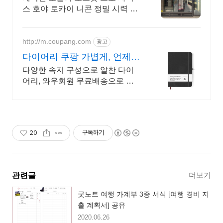
스 호야 토카이 니콘 정밀 시력 검
사, 명품 하우스 다양한 디자인 안
경테, 정밀 시력 검사, 명품 하우스
안경, 맞춤 피팅
http://m.coupang.com
광고
다이어리 쿠팡 가볍게, 언제든
간편하게
다양한 속지 구성으로 알찬 다이
어리, 와우회원 무료배송으로 편
리하게 만나보세요.
20
구독하기
더보기
관련글
굿노트 여행 가계부 3종 서식 [여행 경비 지
출 계획서] 공유
2020.06.26