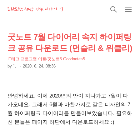
도란도란 세상 사는 이야기 :)
검
메
색
뉴
상
본
굿노트 7월 다이어리 속지 하이퍼링
문
세
크 공유 다운로드 (먼슬리 & 위클리)
제
컨
목
IT테크 프로그램 어플/굿노트5 Goodnotes5
텐
by
˚。
2020. 6. 24. 08:36
츠
본
문
안녕하세요. 이제 2020년의 반이 지나가고 7월이 다
가오네요. 그래서 6월과 마찬가지로 같은 디자인의 7
월 하이퍼링크 다이어리를 만들어보았습니다. 필요하
신 분들은 페이지 하단에서 다운로드하세요 :)