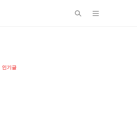
검
메
색
뉴
추
가
인기글
정
보