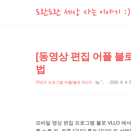
도란도란 세상 사는 이야기 :)
상
본
[동영상 편집 어플 블로 
문
세
법
제
컨
목
텐
IT테크 프로그램 어플/블로 VLLO
by
˚。
2020. 8. 4. 
츠
본
문
모바일 영상 편집 프로그램 블로 VLLO 에서