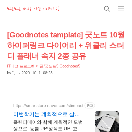
도란도란 세상 사는 이야기 :)
검
메
색
뉴
상
본
[Goodnotes tamplate] 굿노트 10월
문
세
하이퍼링크 다이어리 + 위클리 스터
제
컨
목
디 플래너 속지 2종 공유
텐
츠
IT테크 프로그램 어플/굿노트5 Goodnotes5
by
˚。
2020. 10. 1. 08:23
본
문
https://smartstore.naver.com/stimpact
광고
이번학기는 계획적으로 살자!
하루를 효율적으로 완벽하게
플랜퍼데이와 함께 계획적인 모범
생으로! 능률 UP!성적도 UP! 효율