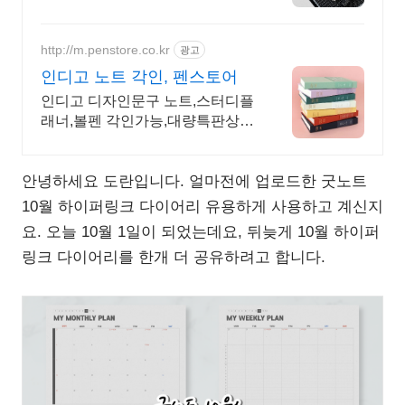
적이고, 계획적인 준비를 위한 선
택! 플랜퍼데이 다이어리를 만나
보세요!
http://m.penstore.co.kr
광고
인디고 노트 각인, 펜스토어
인디고 디자인문구 노트,스터디플
래너,볼펜 각인가능,대량특판상
담,친절상담,신속응대
안녕하세요 도란입니다. 얼마전에 업로드한 굿노트
10월 하이퍼링크 다이어리 유용하게 사용하고 계신지
요. 오늘 10월 1일이 되었는데요, 뒤늦게 10월 하이퍼
링크 다이어리를 한개 더 공유하려고 합니다.