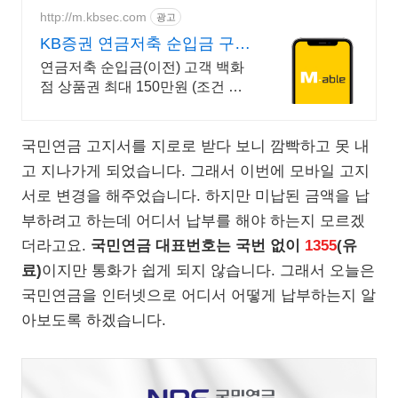
http://m.kbsec.com
광고
KB증권 연금저축 순입금 구간
별 상품권 혜택
연금저축 순입금(이전) 고객 백화
점 상품권 최대 150만원 (조건 충
족 시) 투자할수록 높아지는 당첨
확률! 상품권 추첨 이벤트 확인하
국민연금 고지서를 지로로 받다 보니 깜빡하고 못 내
기
고 지나가게 되었습니다. 그래서 이번에 모바일 고지
서로 변경을 해주었습니다. 하지만 미납된 금액을 납
부하려고 하는데 어디서 납부를 해야 하는지 모르겠
더라고요.
국민연금 대표번호는 국번 없이
1355
(유
료)
이지만 통화가 쉽게 되지 않습니다. 그래서 오늘은
국민연금을 인터넷으로 어디서 어떻게 납부하는지 알
아보도록 하겠습니다.