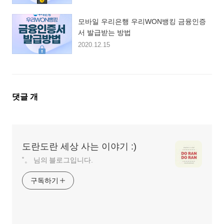
모바일 우리은행 우리WON뱅킹 금융인증
서 발급받는 방법
2020.12.15
댓
댓글
개
글
영
역
도란도란 세상 사는 이야기 :)
˚。 님의 블로그입니다.
구독하기