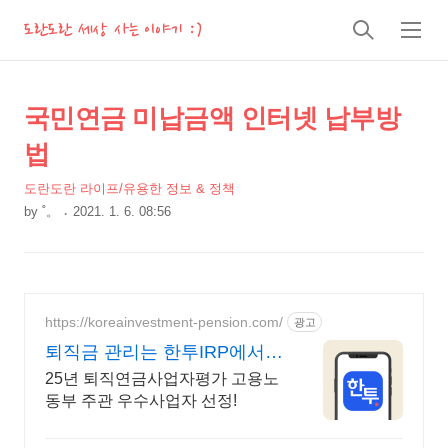
도란도란 세상 사는 이야기 :)
검
메
색
뉴
상
본
국민연금 미납금액 인터넷 납부방
문
세
법
제
컨
목
도란도란 라이프/유용한 정보 & 정책
텐
by
˚。
2021. 1. 6. 08:56
츠
본
문
https://koreainvestment-pension.com/
광고
퇴직금 관리는 한투IRP에서
매달 기대되는 연금 생활
25년 퇴직연금사업자평가 고용노
동부 주관 우수사업자 선정!