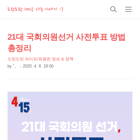
도란도란 세상 사는 이야기 :)
검
메
색
뉴
상
본
21대 국회의원선거 사전투표 방법
문
세
총정리
제
컨
목
도란도란 라이프/유용한 정보 & 정책
텐
by
˚。
2020. 4. 8. 18:00
츠
본
문