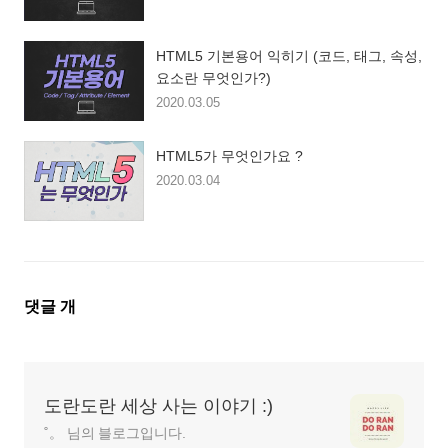
HTML5 기본용어 익히기 (코드, 태그, 속성,
요소란 무엇인가?)
2020.03.05
HTML5가 무엇인가요 ?
2020.03.04
댓
댓글
개
글
영
역
도란도란 세상 사는 이야기 :)
˚。 님의 블로그입니다.