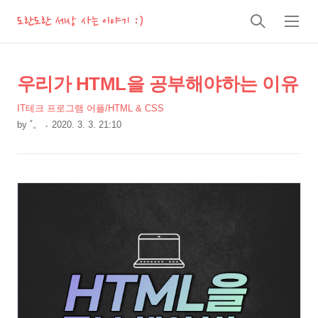
도란도란 세상 사는 이야기 :)
검
메
색
뉴
상
본
우리가 HTML을 공부해야하는 이유
문
세
IT테크 프로그램 어플/HTML & CSS
제
컨
by
˚。
2020. 3. 3. 21:10
목
텐
본
츠
문