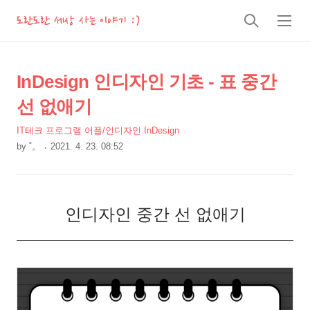
도란도란 세상 사는 이야기 :)
검
메
색
뉴
상
본
InDesign 인디자인 기초 - 표 중간
문
세
선 없애기
제
컨
목
IT테크 프로그램 어플/인디자인 InDesign
텐
by
˚。
2021. 4. 23. 08:52
츠
본
문
인디자인 중간 선 없애기