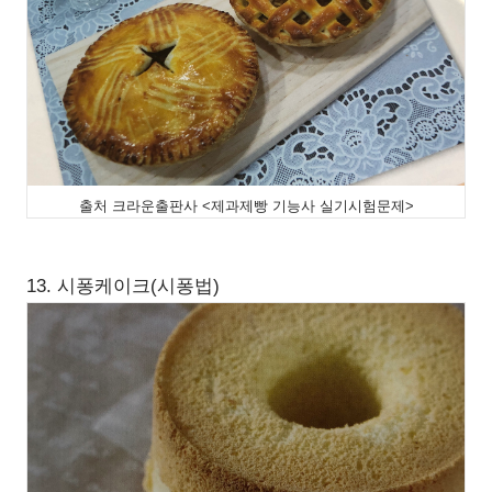
출처 크라운출판사 <제과제빵 기능사 실기시험문제>
13. 시퐁케이크(시퐁법)