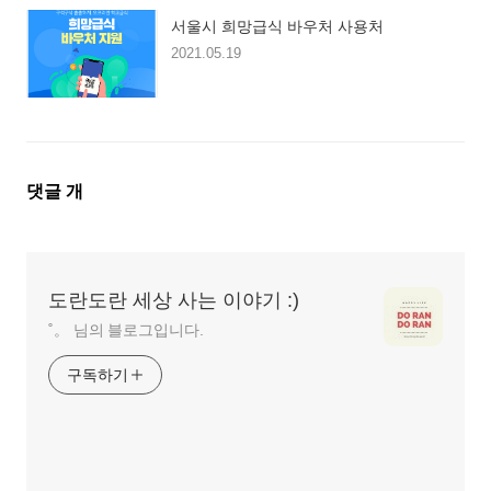
서울시 희망급식 바우처 사용처
2021.05.19
댓
댓글
개
글
영
역
도란도란 세상 사는 이야기 :)
˚。 님의 블로그입니다.
구독하기