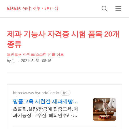
도란도란 세상 사는 이야기 :)
검
메
색
뉴
상
본
제과 기능사 자격증 시험 품목 20개
문
세
종류
제
컨
목
도란도란 라이프/소소한 생활 정보
텐
by
˚。
2021. 5. 31. 08:16
츠
본
문
https://www.hyundai.ac.kr
광고
명품교육 서현전 제과제빵전
공 일본/프랑스 해외연수
초콜릿,설탕/빵공예 집중교육, 제
과기능장 교수진, 해외연수/대회/
자격증 지원