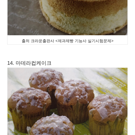
출처 크라운출판사 <제과제빵 기능사 실기시험문제>
14. 마데라컵케이크