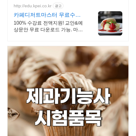
http://edu.kpei.co.kr
광고
카페디저트마스터 무료수강
마감임박
100% 수강료 전액지원! 교안&예
상문안 무료 다운로드 가능. 마감
임박.