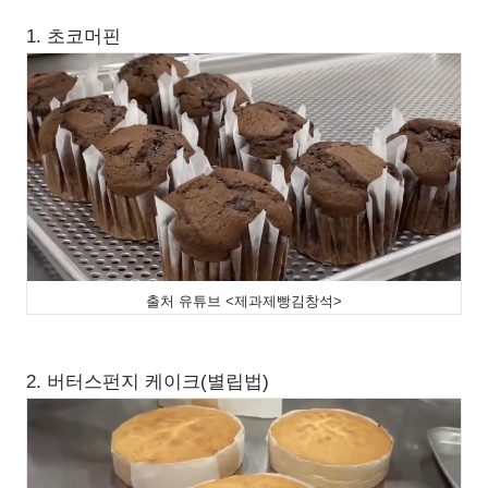
1. 초코머핀
출처 유튜브 <제과제빵김창석>
2. 버터스펀지 케이크(별립법)