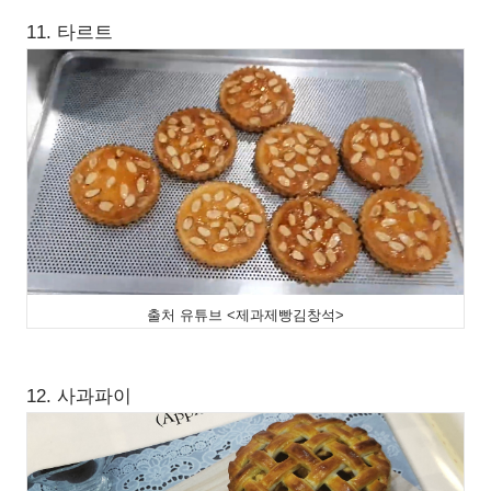
11. 타르트
출처 유튜브 <제과제빵김창석>
12. 사과파이