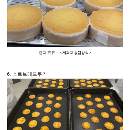
출처 유튜브 <제과제빵김창석>
6. 쇼트브레드쿠키