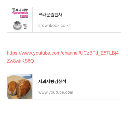
크라운출판사
crownbook.co.kr
https://www.youtube.com/channel/UCzBTd_E5TLBj4
Zw8wilKS6Q
제과제빵김창석
www.youtube.com