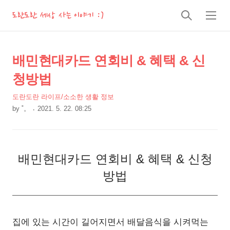
도란도란 세상 사는 이야기 :)
검
메
색
뉴
상
본
배민현대카드 연회비 & 혜택 & 신
문
세
청방법
제
컨
목
도란도란 라이프/소소한 생활 정보
텐
by
˚。
2021. 5. 22. 08:25
츠
본
문
배민현대카드 연회비 & 혜택 & 신청
방법
집에 있는 시간이 길어지면서 배달음식을 시켜먹는