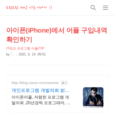
도란도란 세상 사는 이야기 :)
검
메
색
뉴
상
본
아이폰(iPhone)에서 어플 구입내역
문
세
확인하기
제
컨
목
IT테크 프로그램 어플/TIP
텐
by
˚。
2021. 6. 14. 09:51
츠
본
문
http://blog.naver.com/osemia
광고
개인프로그램 개발의뢰 밝은
터
아이폰어플, 저렴한 프로그램 개
발의뢰 ,20년경력 프로그래머, 책
임시공