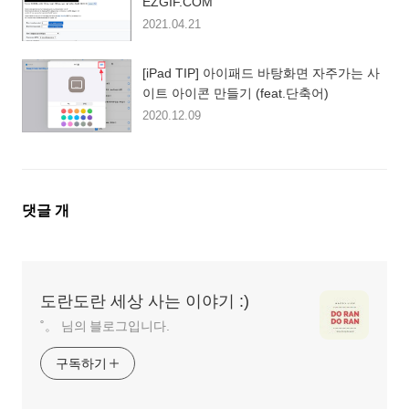
EZGIF.COM
2021.04.21
[iPad TIP] 아이패드 바탕화면 자주가는 사
이트 아이콘 만들기 (feat.단축어)
2020.12.09
댓
댓글
개
글
영
역
도란도란 세상 사는 이야기 :)
˚。 님의 블로그입니다.
구독하기