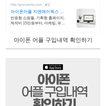
http://gna-works.com
광고
아이폰어플 지엔에이웍스 제
작비용 최저 15만원부터!
반응형 쇼핑몰, 기획형 홈페이지,
제작비 15만원부터, 마케팅, 유지
보수 관리까지
아이폰 어플 구입내역 확인하기