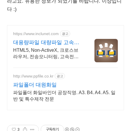
라고요. 유용한 정보가 되었기를 바랍니다. 이상입니
다 :)
https://www.inclunet.com
광고
대용량파일 대량파일 고속전
송 TeraTransfer
HTML5, Non-ActiveX, 크로스브
라우저, 전송모니터링, 고속전송
웹 표준(HTML5)기반 대용량 파일
전송 솔루션
http://www.ppfile.co.kr
광고
파일폴더 대원화일
파일폴더 화일바인더 공장직영. A3. B4. A4. A5. 일
반 및 특수제작 전문
3
구독하기