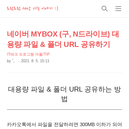
도란도란 세상 사는 이야기 :)
검
메
색
뉴
상
본
네이버 MYBOX (구, N드라이브) 대
문
세
용량 파일 & 폴더 URL 공유하기
제
컨
목
IT테크 프로그램 어플/TIP
텐
by
˚。
2021. 8. 5. 15:11
츠
본
문
대용량 파일 & 폴더 URL 공유하는 방
법
카카오톡에서 파일을 전달하려면 300MB 이하가 되어