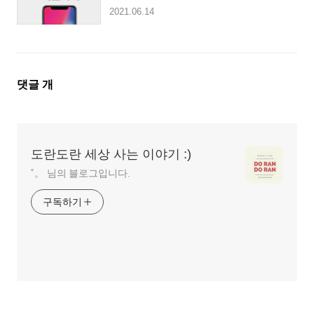
2021.06.14
댓
댓글
개
글
영
역
도란도란 세상 사는 이야기 :)
˚。 님의 블로그입니다.
구독하기