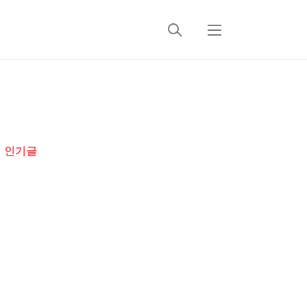
검
메
색
뉴
추
가
인기글
정
보