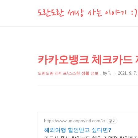
도란도란 세상 사는 이야기 :)
상
본
카카오뱅크 체크카드
문
세
제
컨
도란도란 라이프/소소한 생활 정보
by
˚。
2021. 9. 7.
목
본
텐
문
츠
https://www.unionpayintl.com/kr
광고
해외여행 할인받고 싶다면?