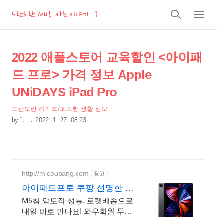
도란도란 세상 사는 이야기 :)
검
메
색
뉴
상
본
2022 애플스토어 교육할인 <아이패
문
세
드 프로> 가격 정보 Apple
제
컨
목
UNiDAYS iPad Pro
텐
츠
도란도란 라이프/소소한 생활 정보
by
˚。
2022. 1. 27. 08:23
본
문
http://m.coupang.com
광고
아이패드프로 쿠팡 선명한 텐
덤 OLED
M5칩 압도적 성능, 로켓배송으로
내일 바로 만나요! 와우회원 무료