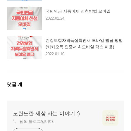
국민연금 자동이체 신청방법 모바일
2022.01.24
건강보험자격득실확인서 모바일 발급 방법
(카카오톡 인증서 & 모바일 팩스 이용)
2022.01.10
댓
댓글
개
글
영
역
도란도란 세상 사는 이야기 :)
˚。 님의 블로그입니다.