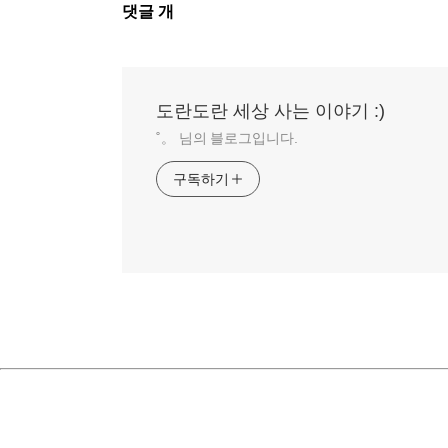
댓
댓글
개
글
영
역
도란도란 세상 사는 이야기 :)
˚。 님의 블로그입니다.
구독하기