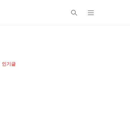
검
메
색
뉴
추
가
인기글
정
보