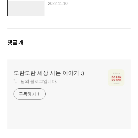
2022.11.10
댓
댓글
개
글
영
역
도란도란 세상 사는 이야기 :)
˚。 님의 블로그입니다.
구독하기