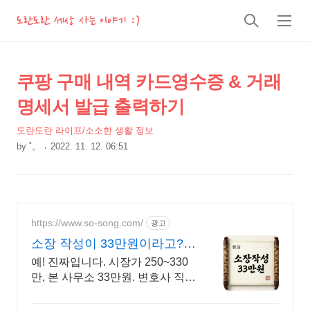
도란도란 세상 사는 이야기 :)
검
메
색
뉴
상
본
쿠팡 구매 내역 카드영수증 & 거래
문
세
명세서 발급 출력하기
제
컨
목
도란도란 라이프/소소한 생활 정보
텐
by
˚。
2022. 11. 12. 06:51
츠
본
문
https://www.so-song.com/
광고
소장 작성이 33만원이라고?
변호사가 직접 작성
예! 진짜입니다. 시장가 250~330
만, 본 사무소 33만원. 변호사 직접
작성 법리검토부터 소장 완성까지
직접 작성