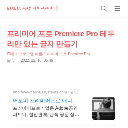
도란도란 세상 사는 이야기 :)
검
메
색
뉴
상
본
프리미어 프로 Premiere Pro 테두
문
세
리만 있는 글자 만들기
제
컨
목
IT테크 프로그램 어플/프리미어 프로 Premiere Pro
텐
by
˚。
2022. 11. 16. 06:46
츠
본
문
http://www.anyussystems.com
광고
어도비 프리미어프로 애니어
스 고객과 소통하는 IT 파트너
프리미어프로기업용 Adobe공인
파트너, 할인판매, 단속 공문 상담
기술지원 소프트웨어 및 솔루션
컨설팅 기업으로 고객 환경에 최