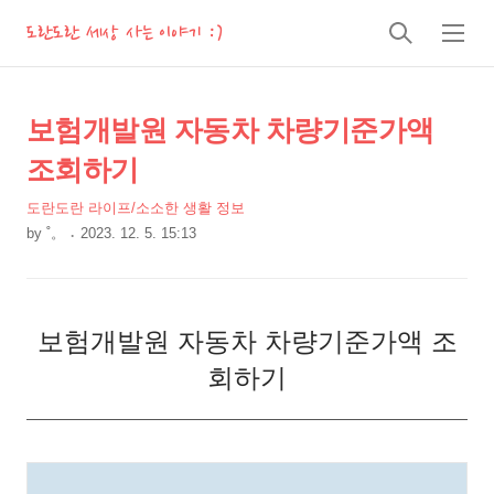
도란도란 세상 사는 이야기 :)
검
메
색
뉴
상
본
보험개발원 자동차 차량기준가액
문
세
조회하기
제
컨
목
도란도란 라이프/소소한 생활 정보
텐
by
˚。
2023. 12. 5. 15:13
츠
본
문
보험개발원 자동차 차량기준가액 조
회하기