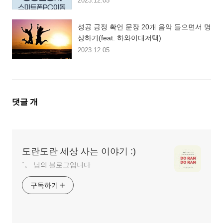
2023.12.05
성공 긍정 확언 문장 20개 음악 들으면서 명
상하기(feat. 하와이대저택)
2023.12.05
댓
댓글
개
글
영
역
도란도란 세상 사는 이야기 :)
˚。 님의 블로그입니다.
구독하기