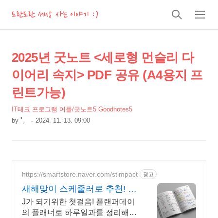
도란도란 세상 사는 이야기 :)
검
메
색
뉴
상
본
2025년 굿노트 <세로형 먼슬리 다
문
세
이어리 속지> PDF 공유 (A4용지 프
제
컨
목
린트가능)
텐
츠
IT테크 프로그램 어플/굿노트5 Goodnotes5
by
˚。
2024. 11. 13. 09:00
본
문
https://smartstore.naver.com/stimpact
광고
새해맞이 스케줄러로 추천! 하
루를 효율적으로 완벽하게
J가 되기위한 첫걸음! 플랜퍼데이
의 플래너로 하루일과를 정리해보