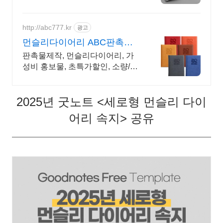
는건 어떨까요? 효율적이고, 계획
적인 준비를 위한 선택! 플랜퍼데
이 다이어리를 만나보세요!
http://abc777.kr
광고
먼슬리다이어리 ABC판촉물
기업/관공서 후결제
판촉물제작, 먼슬리다이어리, 가
성비 홍보물, 초특가할인, 소량/대
량, 단체선물전문
2025년 굿노트 <세로형 먼슬리 다이
어리 속지> 공유