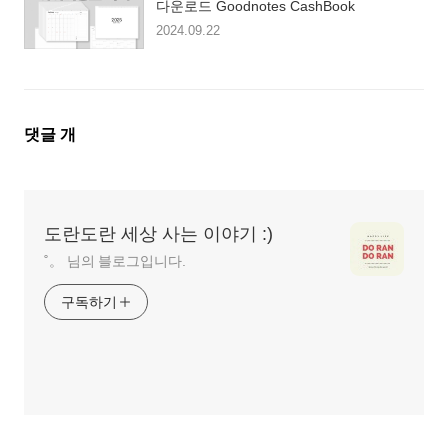
다운로드 Goodnotes CashBook
2024.09.22
댓
댓글
개
글
영
역
도란도란 세상 사는 이야기 :)
˚。 님의 블로그입니다.
구독하기