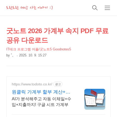
도란도란 세상 사는 이야기 :)
검
메
색
뉴
상
본
굿노트 2026 가계부 속지 PDF 무료
문
세
공유 다운로드
제
컨
목
IT테크 프로그램 어플/굿노트5 Goodnotes5
텐
by
˚。
2025. 10. 9. 15:27
츠
본
문
https://www.todoto.co.kr/
광고
원클릭 가계부 할부 계산+중
요 일정 관리
AI가 분석해주고 자동 이체일+수
입+지출까지! 구글 시트 가계부