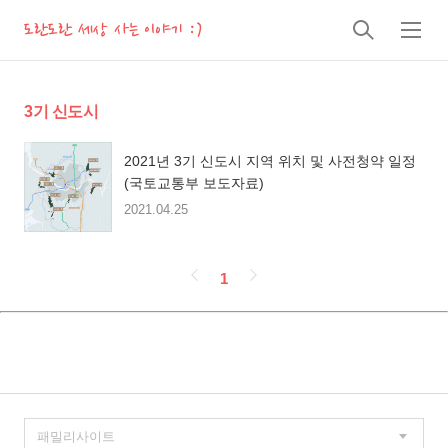
도란도란 세상 사는 이야기 :)
검
메
색
뉴
3기 신도시
2021년 3기 신도시 지역 위치 및 사전청약 일정
(국토교통부 보도자료)
2021.04.25
페
1
이
징