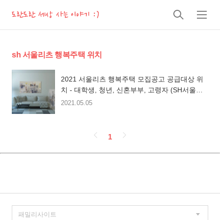
도란도란 세상 사는 이야기 :)
검
메
색
뉴
sh 서울리츠 행복주택 위치
2021 서울리츠 행복주택 모집공고 공급대상 위
치 - 대학생, 청년, 신혼부부, 고령자 (SH서울주
택공사)
2021.05.05
페
1
이
징