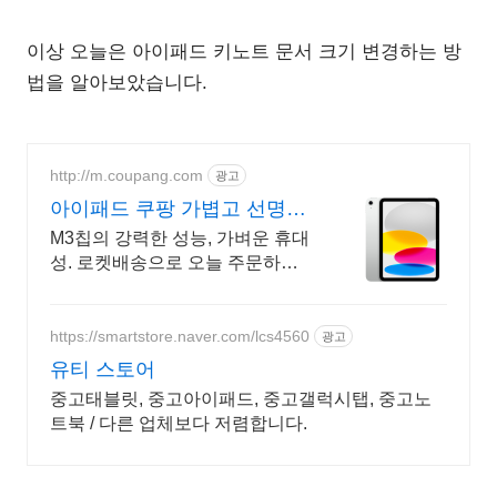
이상 오늘은 아이패드 키노트 문서 크기 변경하는 방
법을 알아보았습니다.
http://m.coupang.com
광고
아이패드 쿠팡 가볍고 선명한
화면
M3칩의 강력한 성능, 가벼운 휴대
성. 로켓배송으로 오늘 주문하고
내일 받으세요! 부드러운 멀티태
스킹, 야외 시인성! 학습부터 엔터
까지 모두가 즐길 패드.
https://smartstore.naver.com/lcs4560
광고
유티 스토어
중고태블릿, 중고아이패드, 중고갤럭시탭, 중고노
트북 / 다른 업체보다 저렴합니다.