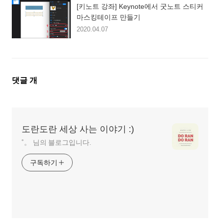
[키노트 강좌] Keynote에서 굿노트 스티커
마스킹테이프 만들기
2020.04.07
댓
댓글
개
글
영
역
도란도란 세상 사는 이야기 :)
˚。 님의 블로그입니다.
구독하기