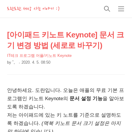
도란도란 세상 사는 이야기 :)
검
메
색
뉴
상
본
[아이패드 키노트 Keynote] 문서 크
문
세
기 변경 방법 (세로로 바꾸기)
제
컨
목
IT테크 프로그램 어플/키노트 Keynote
텐
by
˚。
2020. 4. 5. 08:50
츠
본
문
안녕하세요. 도란입니다. 오늘은 애플의 무료 기본 프
로그램인 키노트 Keynote의
문서 설정 기능
을 알아보
도록 하겠습니다.
저는 아이패드에 있는 키 노트를 기준으로 설명하도
록 하겠습니다.
(맥북 키노트 문서 크기 설정은 마지
막 하단에 있습니다.)