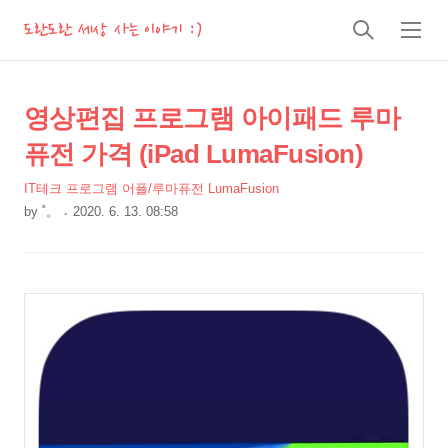
도란도란 세상 사는 이야기 :)
검
메
색
뉴
상
본
영상편집 프로그램 아이패드 루마
문
세
퓨전 가격 (iPad LumaFusion)
제
컨
목
IT테크 프로그램 어플/루마퓨전 LumaFusion
텐
by
˚。
2020. 6. 13. 08:58
츠
본
문