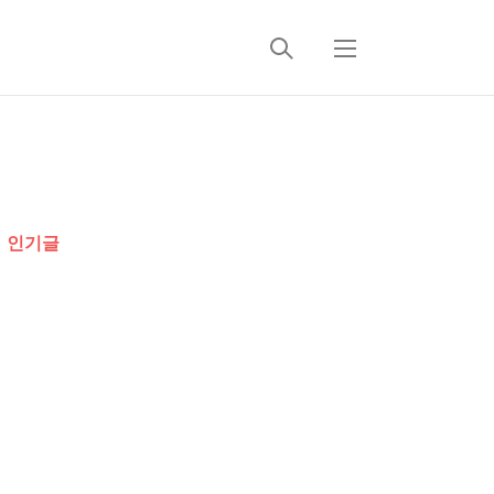
검
메
색
뉴
추
가
인기글
정
보