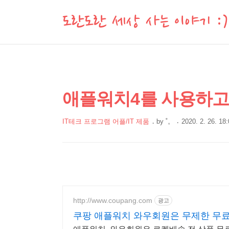
도란도란 세상 사는 이야기 :)
상
본
애플워치4를 사용하고 
문
세
제
컨
IT테크 프로그램 어플/IT 제품
by
˚。
2020. 2. 26. 18
목
본
텐
문
츠
http://www.coupang.com
광고
쿠팡 애플워치 와우회원은 무제한 무료