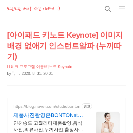
도란도란 세상 사는 이야기 :)
검
메
색
뉴
상
본
[아이패드 키노트 Keynote] 이미지
문
세
배경 없애기 인스턴트알파 (누끼따
제
컨
목
기)
텐
츠
IT테크 프로그램 어플/키노트 Keynote
by
˚。
2020. 8. 31. 20:01
본
문
https://blog.naver.com/studiobonton
광고
제품사진촬영은BONTONst
인천송도/대표제품촬영스튜
인천송도 고퀄리티제품촬영,음식
사진,의류사진,누끼사진,출장사