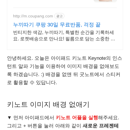
진,상세페이지 상품촬영 한국디자
인인증업체 BONTONstudio와함
게하세요
http://m.coupang.com
광고
누끼따기 쿠팡 30일 무료반품, 걱정 끝
빈티지한 색감, 누끼따기, 특별한 순간을 기록하세
요. 로켓배송으로 만나요! 필름으로 담는 소중한 추
억! 오늘주문 내일도착 로켓배송으로 놓치지 마세
요.
안녕하세요. 오늘은 아이패드 키노트 Keynote의 인스
턴트 알파 기능을 이용하여 이미지 배경을 없애보도
록 하겠습니다. :) 배경을 없앤 뒤 굿노트에서 스티커
로 활용할 수 있답니다.
키노트 이미지 배경 없애기
▼ 먼저 아이패드에서
키노트 어플을 실행
해주세요.
그리고 + 버튼을 눌러 아래와 같이
새로운 프레젠테